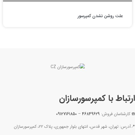
علت روشن نشدن کمپرسور
ارتباط با کمپرسورسازان
☎️ کارشناسان فروش:
46849629
–
09127161850
📍آدرس: تهران، شهر قدس، انتهای بلوار جمهوری، پلاک 22، کمپرسورسازان