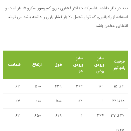
باید در نظر داشته باشیم که حداکثر فشاری باری کمپرسور اسکرو ۱۵ بار است و
استفاده از رادیاتوری که توان تحمل ۲۰ بار فشار باری را داشته باشد می تواند
انتخابی مطمن باشد.
سایز
سایز
ظرفیت
ورودی
ورودی
طول
ارتفاع
ضمامت
رادیاتور
روغن
هوا
11 تا 15
1/2
3/4
439
500
63
18 تا 22
۱
1/2
500
600
63
30 تا 37
3/4
۱
629
650
63
45 تا