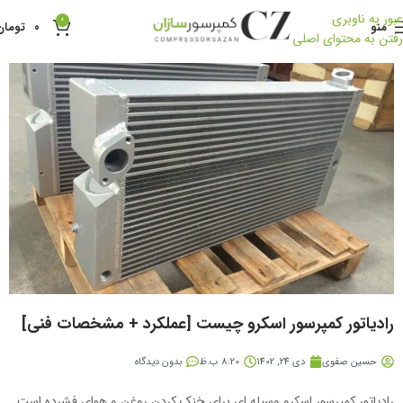
عبور به ناوبری
0
منو
۰
تومان
رفتن به محتوای اصلی
رادیاتور کمپرسور اسکرو چیست [عملکرد + مشخصات فنی]
حسین صفوی
دی 24, 1402
8:20 ب.ظ
بدون دیدگاه
رادیاتور کمپرسور اسکرو وسیله ای برای خنک کردن روغن و هوای فشرده است